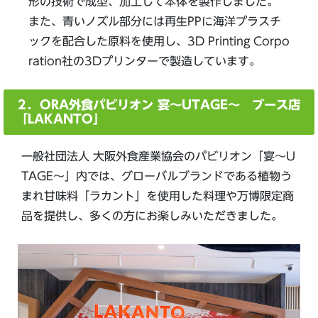
形の技術で成型、加工して本体を製作しました。
また、青いノズル部分には再生PPに海洋プラスチ
ックを配合した原料を使用し、3D Printing Corpo
ration社の3Dプリンターで製造しています。
２．ORA外食パビリオン 宴～UTAGE～ ブース店
「LAKANTO」
一般社団法人 大阪外食産業協会のパビリオン「宴～U
TAGE～」内では、グローバルブランドである植物う
まれ甘味料「ラカント」を使用した料理や万博限定商
品を提供し、多くの方にお楽しみいただきました。