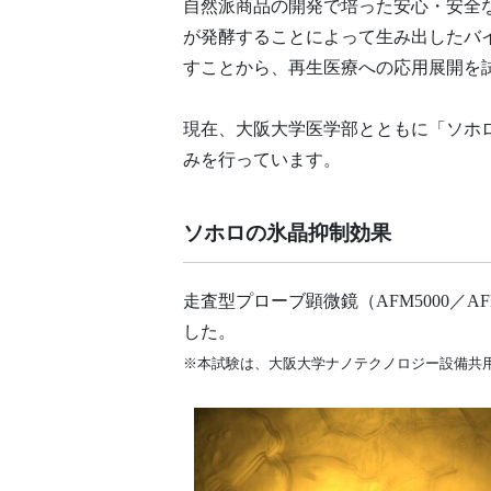
自然派商品の開発で培った安心・安全
が発酵することによって生み出したバ
すことから、再生医療への応用展開を
現在、大阪大学医学部とともに「ソホロ
みを行っています。
ソホロの氷晶抑制効果
走査型プローブ顕微鏡（AFM5000／
した。
※本試験は、大阪大学ナノテクノロジー設備共