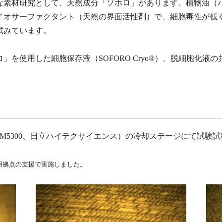
な素材研究として、天然成分「ソホロ」があります。植物油（
イオサーファクタント（天然の界面活性剤）で、細胞毒性が低
試みています。
」を使用した細胞保存液（SOFORO Cryo®）、脱細胞化液
AFM5300、日立ハイテクサイエンス）の冷却ステージにて試
用拠点の支援で実施しました。