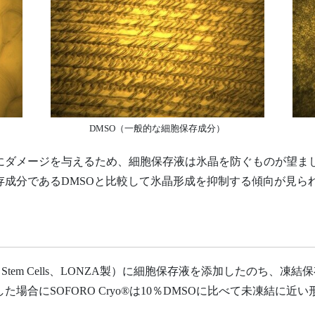
DMSO（一般的な細胞保存成分）
にダメージを与えるため、細胞保存液は氷晶を防ぐものが望ま
存成分であるDMSOと比較して氷晶形成を抑制する傾向が見ら
mal Stem Cells、LONZA製）に細胞保存液を添加したのち、凍
場合にSOFORO Cryo®は10％DMSOに比べて未凍結に