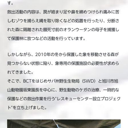
す。
救出活動の内容は、罠が絡まり足や鼻を締めつけられ痛みに苦
しむゾウを捕らえ縄を取り除くなどの処置を行ったり、分断さ
れた森に隔離された餓死寸前のオランウータンの母子を捕獲し
て保護林に放つなどの活動を行っています。
しかしながら、2010年の冬から保護した象を移動させる森が
見つからない状態に陥り、象専用の保護施設の必要性が求めら
れてきました。
そこで、BCTをはじめサバ州野生生物局（SWD）と旭川市旭
山動物園坂東園長を中心に、野生動物のケガの治療、一時的な
保護などの救出作業を行う"レスキューセンター設立プロジェク
ト"を立ち上げました。