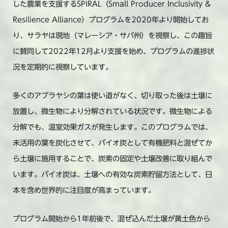
した農業を支援するSPIRAL（Small Producer Inclusivity &
Resilience Alliance）プログラムを2020年より開始してお
り、サラヤは現地（マレーシア・サバ州）を視察し、この趣旨
に賛同して2022年12月より支援を始め、プログラムの進捗状
況を定期的に視察しています。
多くのアブラヤシの葉は使い道がなく、切り取った後は土壌に
放置し、微生物により分解されている状況です。微生物による
分解でも、温室効果ガスが発生します。このプログラムでは、
未活用の葉を炭化させて、バイオ炭として有機肥料と混ぜてか
ら土壌に施用することで、炭素の固定や土壌改善に取り組んで
います。バイオ炭は、土壌への有効な炭素貯留方法として、日
本を含め世界的に注目度が高まっています。
プログラム開始から1年前後で、混ぜ込んだ土壌が黄土色から