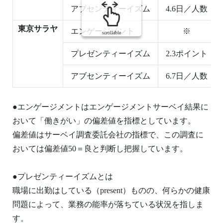
アブセンティーイズム
4.6日／人数
東京サラヤ
エンゲージメント
※
scrollable
プレゼンティーイズム
2.3ポイント
アブセンティーイズム
6.7日／人数
●エンゲージメントはエンゲージメントサーベイ結果に
おいて「働きがい」の偏差値を指標としています。
偏差値はサーベイ調査委託会社の指標で、この調査に
おいては偏差値50＝良と判断し把握しています。
●プレゼンティーイズムとは
職場に出勤はしている（present）ものの、何らかの健康
問題によって、業務の能率が落ちている状況を指しま
す。