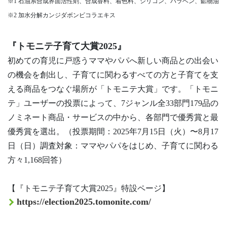
※1 石油系合成界面活性剤、合成香料、着色料、シリコン、パラベン、鉱物油
※2 加水分解カンジダボンビコラエキス
『トモニテ子育て大賞2025』
初めての育児に戸惑うママやパパへ新しい商品との出会い
の機会を創出し、子育てに関わるすべての方と子育てを支
える商品をつなぐ場所が「トモニテ大賞」です。「トモニ
テ」ユーザーの投票によって、7ジャンル全33部門179品の
ノミネート商品・サービスの中から、各部門で優秀賞と最
優秀賞を選出。（投票期間：2025年7月15日（火）〜8月17
日（日）調査対象：ママやパパをはじめ、子育てに関わる
方々1,168回答）
【『トモニテ子育て大賞2025』特設ページ】
https://election2025.tomonite.com/