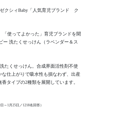
クシィBaby「人気育児ブランド ク
た」「使ってよかった」育児ブランドを聞
ベビー 洗たくせっけん（ラベンダー＆ス
た洗たくせっけん。合成界面活性剤不使
かな仕上がりで吸水性も損なわず、出産
無香タイプの2種類を展開しています。
日～1月25日／1218名回答）