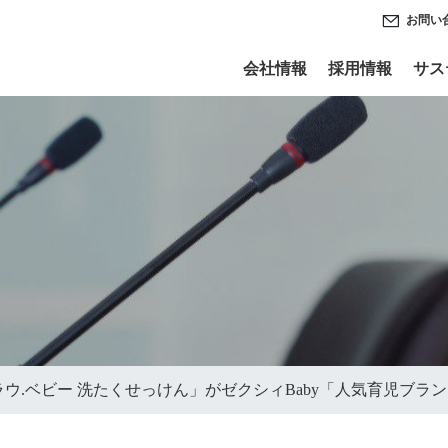
お問い
会社情報
採用情報
サス
ラウ.ベビー 洗たくせっけん」がゼクシィBaby「人気育児ブラン