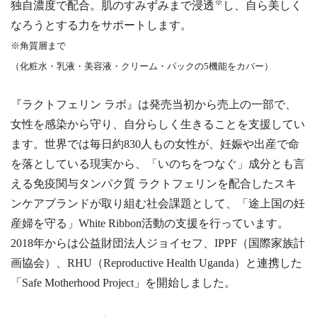
※
独自濃度で配合。肌のすみずみまで浸透
し、自ら美しく
なろうとする力をサポートします。
※角質層まで
（化粧水・乳液・美容液・クリーム・パックの5機能をカバー）
『ラクトフェリン ラボ』は発売当初から売上の一部で、
女性を感染から守り、自分らしく生きることを支援してい
ます。世界では毎日約830人もの女性が、妊娠や出産で命
を落としている現実から、「いのちをつなぐ」成分とも言
える免疫関与タンパク質 ラクトフェリンを配合したスキ
ンケアブランドが取り組む社会課題として、「途上国の妊
産婦を守る」White Ribbon活動の支援を行っています。
2018年からは公益財団法人ジョイセフ、IPPF（国際家族計
画協会）、RHU（Reproductive Health Uganda）と連携した
「Safe Motherhood Project」を開始しました。