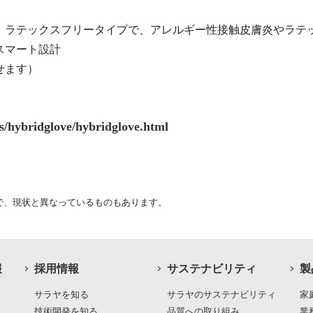
、ラテックスフリータイプで、アレルギー性接触皮膚炎やラテ
スマート設計
せます）
ts/hybridglove/hybridglove.html
で、現状と異なっているものもあります。
報
採用情報
サステナビリティ
製
サラヤを知る
サラヤのサステナビリティ
家
技術開発を知る
品質への取り組み
業