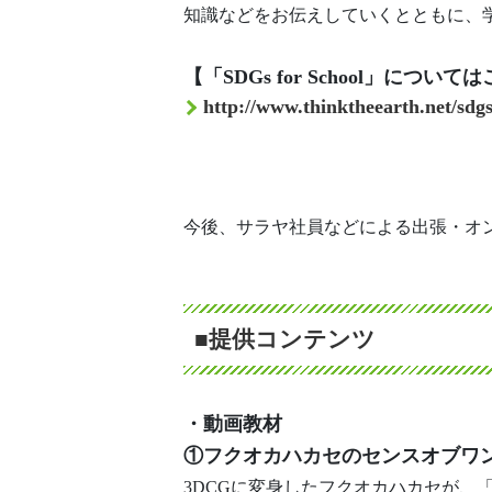
知識などをお伝えしていくとともに、
【「SDGs for School」について
http://www.thinktheearth.net/sdgs
今後、サラヤ社員などによる出張・オ
■提供コンテンツ
・動画教材
①フクオカハカセのセンスオブワ
3DCGに変身したフクオカハカセが