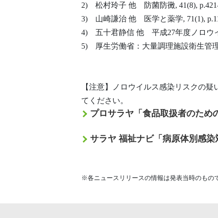
2) 松村玲子 他 防菌防黴, 41(8), p.421-4
3) 山崎謙治 他 医学と薬学, 71(1), p.117-
4) 五十君静信 他 平成27年度ノロウ
5) 厚生労働省：大量調理施設衛生管理
【注意】ノロウイルス感染リスクの疑
てください。
プロサラヤ「食品取扱者のため
サラヤ 福祉ナビ「病原体別感染
※各ニュースリリースの情報は発表当時のもの