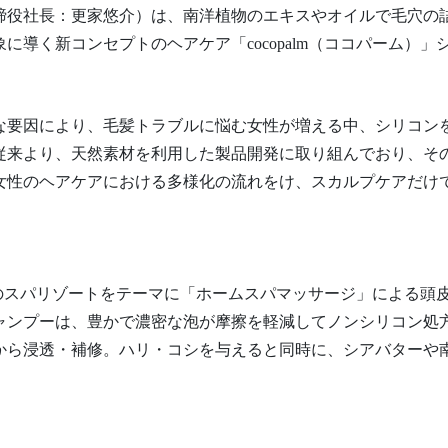
締役社長：更家悠介）は、南洋植物のエキスやオイルで毛穴の
に導く新コンセプトのヘアケア「cocopalm（ココパーム）
な要因により、毛髪トラブルに悩む女性が増える中、シリコン
従来より、天然素材を利用した製品開発に取り組んでおり、そ
女性のヘアケアにおける多様化の流れをけ、スカルプケアだけ
、南国のスパリゾートをテーマに「ホームスパマッサージ」による
ャンプーは、豊かで濃密な泡が摩擦を軽減してノンシリコン処方
から浸透・補修。ハリ・コシを与えると同時に、シアバターや