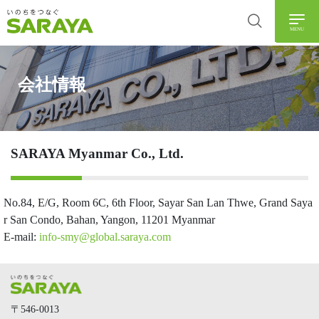
MENU
会社情報
SARAYA Myanmar Co., Ltd.
No.84, E/G, Room 6C, 6th Floor, Sayar San Lan Thwe, Grand Saya
r San Condo, Bahan, Yangon, 11201 Myanmar
E-mail:
info-smy@global.saraya.com
〒546-0013