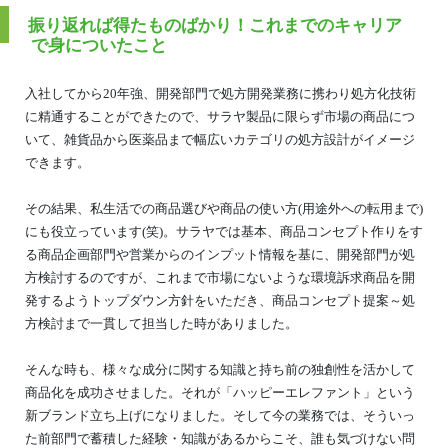
振り返れば得たものばかり！これまでのキャリア
で身についたこと
入社してから20年強、開発部門で処方開発業務に携わり処方化技術
に精通することができたので、サラヤ製品に限らず市場の商品につ
いて、雑貨品から医薬品まで幅広いカテゴリの処方設計がイメージ
できます。
その結果、私生活での商品選びや商品の使い方(用途外への転用まで)
にも役立っています(笑)。サラヤでは基本、商品コンセプト作りをす
る商品企画部門や営業からのインプット情報を基に、開発部門が処
方検討するのですが、これまで市場にないような環境訴求商品を開
発するようトップダウン方針をいただき、商品コンセプト提案～処
方検討まで一貫して担当した時がありました。
そんな時も、様々な成分に関する知識と持ち前の独創性を活かして
商品化を成功させました。それが「ハッピーエレファント」という
新ブランド立ち上げになりました。そして今の業務では、そういっ
た前部門で蓄積した経験・知識があるからこそ、誰も気づけない問