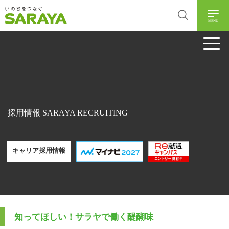
MENU
工場を効率稼働
させる潤滑油
採用情報 SARAYA RECRUITING
国内営業
グローバル生産本部
キャリア採用情報
生産技術本部
K.T.さん
知ってほしい！サラヤで働く醍醐味