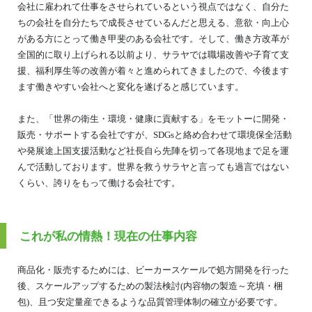
会社に雇われて仕事をさせられているという視点ではなく、自分た
ちの会社を自分たちで成長させているんだと思える、意欲・向上心
がある方にとって働き甲斐のある会社です。そして、働き方改革が
全国的に取り上げられる以前より、サラヤでは職場改善や子育て支
援、福利厚生等の改善が着々と進められてきましたので、今後ます
ます働きやすい会社へと変化を遂げると感じています。
また、「世界の衛生・環境・健康に貢献する」をモットーに開発・
販売・サポートする会社ですが、SDGsと絡め合わせて環境保全活動
や発展途上国支援活動など社長自ら先陣を切って各現地まで足を運
んで活動しております。世界を救うサラヤと言っても過言ではない
くらい、誇りをもって働ける会社です。
これが私の情熱！現在の仕事内容
商品化・販売するためには、ビーカースケールで処方開発を行った
後、スケールアップするための製法検討(内容物の製造～充填・梱
包)、且つ安定量産できるような品質管理体制の確立が必要です。