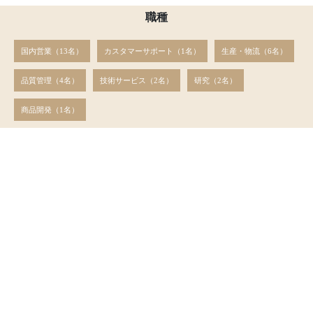
職種
国内営業
（13名）
カスタマーサポート
（1名）
生産・物流
（6名）
品質管理
（4名）
技術サービス
（2名）
研究
（2名）
商品開発
（1名）